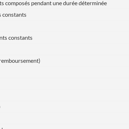
érêts composés pendant une durée déterminée
s constants
nts constants
de remboursement)
)