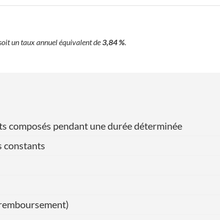
 soit un taux annuel équivalent de
3,84 %
.
érêts composés pendant une durée déterminée
s constants
de remboursement)