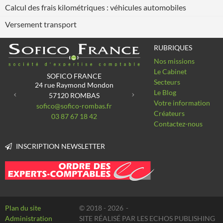
Calcul des frais kilométriques : véhicules automobiles
Versement transport
RUBRIQUES
Nos missions
Previous
Next
Le Cabinet
SOFICO FRANCE
Secteurs
24 rue Raymond Mondon
Le Blog
57120
ROMBAS
Votre information
sofico@sofico-rombas.fr
Créateurs
03 87 67 18 42
Contactez-nous
INSCRIPTION NEWSLETTER
Plan du site
© 2018 - 2026
Administration
SITE RÉALISÉ PAR LES ECHOS PUBLISHING