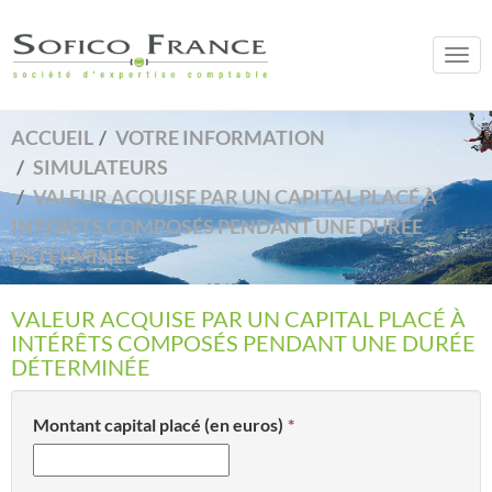
Togg
navi
ACCUEIL
VOTRE INFORMATION
SIMULATEURS
VALEUR ACQUISE PAR UN CAPITAL PLACÉ À
INTÉRÊTS COMPOSÉS PENDANT UNE DURÉE
DÉTERMINÉE
VALEUR ACQUISE PAR UN CAPITAL PLACÉ À
INTÉRÊTS COMPOSÉS PENDANT UNE DURÉE
DÉTERMINÉE
Montant capital placé (en euros)